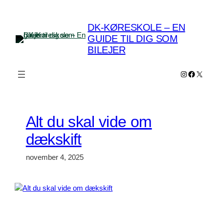
Spring
til
DK-KØRESKOLE – EN
indhold
GUIDE TIL DIG SOM
BILEJER
Instagram
Faceboo
X
Alt du skal vide om
dækskift
november 4, 2025