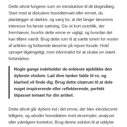
Dette afsnit fungerer som en introduktion til dit blogindlæg.
Start med at diskutere hovedtemaet eller emnet, du
planlægger at dække, og sørg for, at det fanger læserens
interesse fra første sætning. Giv et kort overblik, der
fremhæver, hvorfor dette emne er vigtigt, og hvordan det
kan tilføre værdi. Brug dette rum til at sætte tonen for resten
af artiklen og forberede læserne på rejsen forude. Hold
sproget tilgængeligt, men informativt for at skabe en stærk
forbindelse.
Nogle gange indeholder de enkleste øjeblikke den
dybeste visdom. Lad dine tanker falde til ro, og
klarhed vil finde dig. Brug dette citatrum til at dele
noget inspirerende eller reflekterende, perfekt
tilpasset temaet for din artikel.
Dette afsnit går dybere ind i det emne, der blev introduceret
tidligere, og udvider hovedideen med eksempler, analyser
eller yderligere kontekst. Brug denne sektion til at uddybe